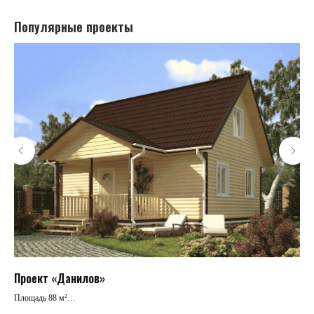
Популярные проекты
Проект «Данилов»
Пр
Площадь 88 м²
Пло
Жилых комнат 2
Жил