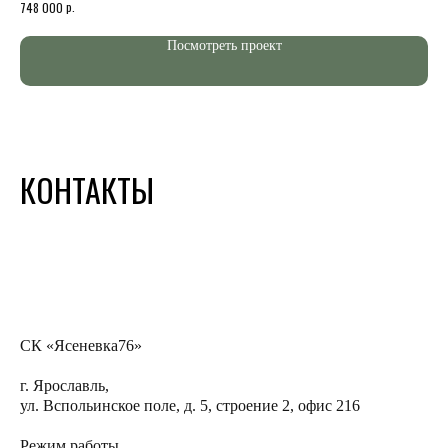
р.
748 000
782
Этажей 2
Эта
Габариты 8х8 м
Габ
Посмотреть проект
Стоимость проекта от
Сто
КОНТАКТЫ
СК «Ясеневка76»
г. Ярославль,
ул. Вспольинское поле, д. 5, строение 2, офис 216
Режим работы