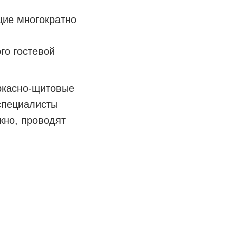
щие многократно
го гостевой
ркасно-щитовые
 специалисты
жно, проводят