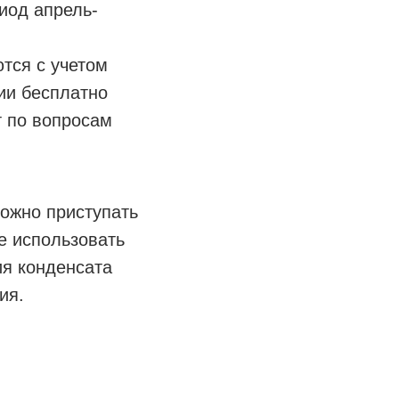
иод апрель-
тся с учетом
ии бесплатно
т по вопросам
ожно приступать
е использовать
ия конденсата
ия.