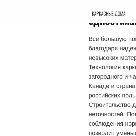
Самые поп
КАРКАСНЫЕ ДОМА
одноэтажн
Все большую по
благодаря надеж
невысоких матер
Технология карк
загородного и ч
Канаде и страна
российских поль
Строительство д
неточностей. По
соблюдения норм
позволит уменьш