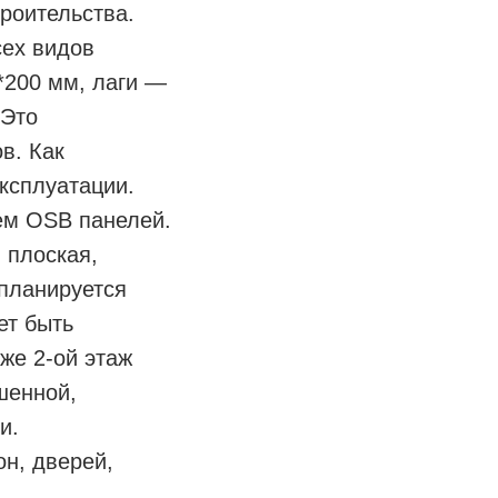
роительства.
сех видов
0*200 мм, лаги —
 Это
в. Как
ксплуатации.
ем OSB панелей.
 плоская,
 планируется
ет быть
же 2-ой этаж
шенной,
и.
н, дверей,