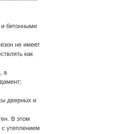
 и бетонными
сезон не имеет
ствлять как
, а
дамент;
сы дверных и
ен. В этом
 с утеплением