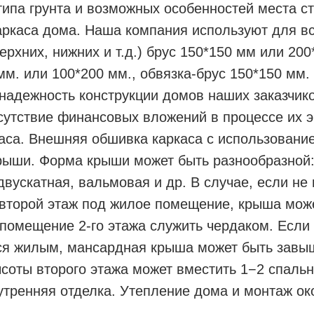
ипа грунта и возможных особенностей места ст
аркаса дома. Наша компания используют для в
ерхних, нижних и т.д.) брус 150*150 мм или 20
мм. или 100*200 мм., обвязка-брус 150*150 мм.
надежность конструкции домов наших заказчико
сутствие финансовых вложений в процессе их э
аса. Внешняя обшивка каркаса с использовани
рыши. Форма крыши может быть разнообразной:
двускатная, вальмовая и др. В случае, если не
 второй этаж под жилое помещение, крыша мож
помещение 2-го этажа служить чердаком. Если 
ся жилым, мансардная крыша может быть завы
ысоты второго этажа может вместить 1−2 спальн
тренняя отделка. Утепление дома и монтаж око