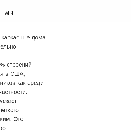
 - БАНЯ
 каркасные дома
тельно
0% строений
ся в США,
ников как среди
частности.
ускает
четкого
ким. Это
ро