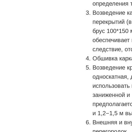
определения т
Возведение к
перекрытий (в
брус 100*150 
обеспечивает 
следствие, от
Обшивка карк
Возведение к
односкатная, 
использовать
заниженной и 
предполагает
и 1,2−1,5 м в
Внешняя и вну
перегородок.