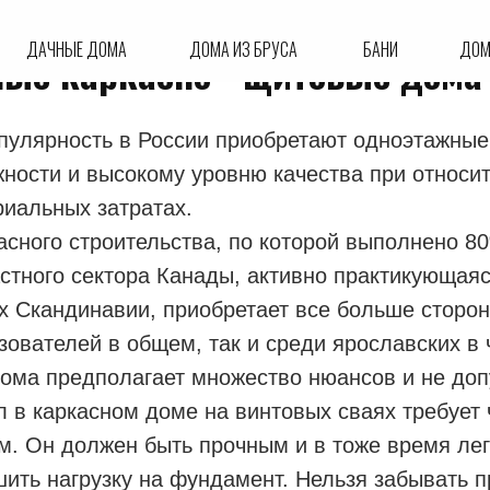
улярные и востребованные
ДАЧНЫЕ ДОМА
ДОМА ИЗ БРУСА
БАНИ
ДОМ
ые каркасно - щитовые дома
пулярность в России приобретают одноэтажные
ности и высокому уровню качества при относи
иальных затратах.
асного строительства, по которой выполнено 8
астного сектора Канады, активно практикующая
х Скандинавии, приобретает все больше сторон
зователей в общем, так и среди ярославских в 
ома предполагает множество нюансов и не доп
л в каркасном доме на винтовых сваях требует 
. Он должен быть прочным и в тоже время лег
ить нагрузку на фундамент. Нельзя забывать п