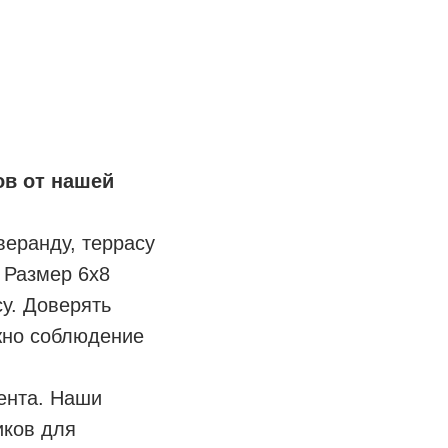
ов от нашей
веранду, террасу
. Размер 6х8
у. Доверять
жно соблюдение
ента. Наши
иков для